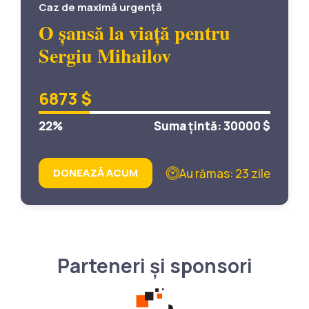
Caz de maximă urgență
O șansă la viață pentru
Sergiu Mihailov
6873 $
22%
Suma țintă: 30000 $
Au rămas: 23 zile
DONEAZĂ ACUM
Parteneri și sponsori