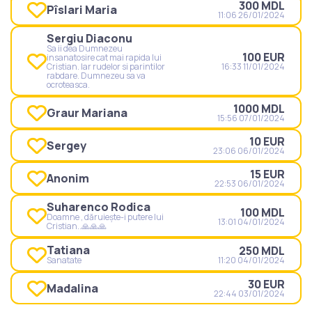
300 MDL
Pîslari Maria
11:06 26/01/2024
Sergiu Diaconu
Sa ii dea Dumnezeu
100 EUR
insanatosire cat mai rapida lui
Cristian. Iar rudelor si parintilor
16:33 11/01/2024
rabdare. Dumnezeu sa va
ocroteasca.
1000 MDL
Graur Mariana
15:56 07/01/2024
10 EUR
Sergey
23:06 06/01/2024
15 EUR
Anonim
22:53 06/01/2024
Suharenco Rodica
100 MDL
Doamne , dăruiește-i putere lui
13:01 04/01/2024
Cristian..🙏🙏🙏
Tatiana
250 MDL
Sanatate
11:20 04/01/2024
30 EUR
Madalina
22:44 03/01/2024